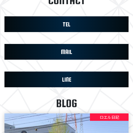
CONTACT
TEL
MAIL
LINE
BLOG
ロエル日記