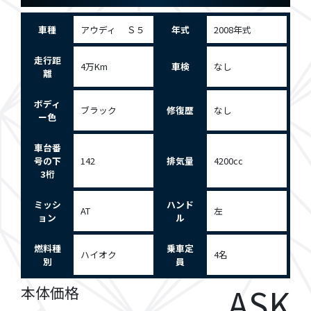
車種
アウディ Ｓ５
年式
2008年式
走行距
4万Km
車検
なし
離
ボディ
ブラック
修復歴
なし
ー色
車台番
号の下
142
排気量
4200cc
3桁
ミッシ
ハンド
AT
左
ョン
ル
燃料種
乗車定
ハイオク
4名
別
員
ASK
本体価格