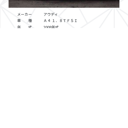
メーカー
アウディ
車 種
Ａ４ １．８ＴＦＳＩ
年 式
2008年式
金 額：SOLD OUT