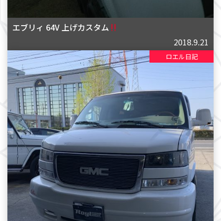
エブリィ 64V 上げカスタム
2018.9.21
ロエル日記