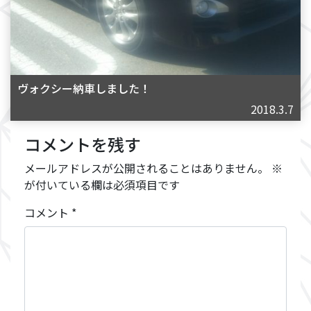
ヴォクシー納車しました！
2018.3.7
コメントを残す
メールアドレスが公開されることはありません。
※
が付いている欄は必須項目です
コメント
*