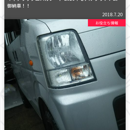
御納車！！
2018.7.20
お役立ち情報