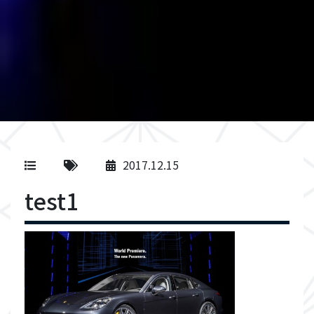
2017.12.15
test1